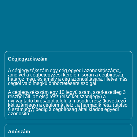
Cégjegyzékszám
A cégjegyzékszám egy cég egyedi azonosítószáma,
amelyet a cégbejegyzési kérelem során a cégbíróság
határoz meg, és amely a cég azonosítására, illetve más
cégtől való megkülönböztetésére szolgál.
A cégjegyzékszám egy 10 jegyű szám, szerkezetileg 3
részből áll: az első rész (első két számjegy) a
nyilvántartó bíróságot jelöli, a második rész (következő
két számjegy) a cégformát jelzi, a harmadik rész (utolsó
6 számjegy) pedig a cégbíróság által kiadott egyedi
azonosító.
Adószám